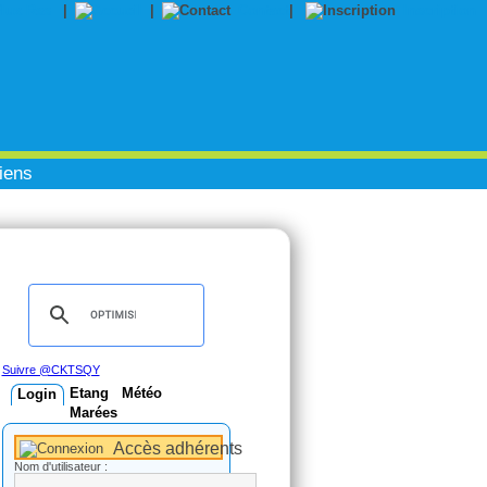
|
|
Contact
|
Inscription
iens
Suivre @CKTSQY
Etang
Météo
Login
Marées
Accès adhérents
Nom d'utilisateur :