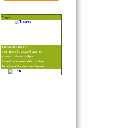
Trappes
Les Clayes-sous-bois
Communauté d'agglomération SQY
Agence Nationale du Sport
Conseil départemental des Yvelines
Ile de loisirs St-Quentin-en-Yvelines