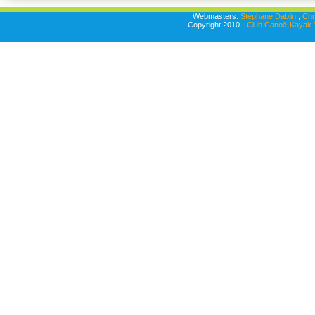
Webmasters:
Stéphane Dablin
,
Chr
Copyright 2010 -
Club Canoë-Kayak T