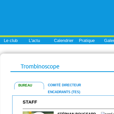
Le club
L'actu
Calendrier
Pratique
Galer
Trombinoscope
COMITÉ DIRECTEUR
BUREAU
ENCADRANTS (TES)
STAFF