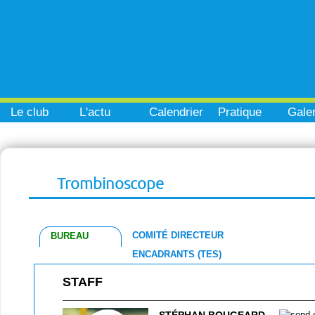
Le club
L'actu
Calendrier
Pratique
Galer
Trombinoscope
COMITÉ DIRECTEUR
BUREAU
ENCADRANTS (TES)
STAFF