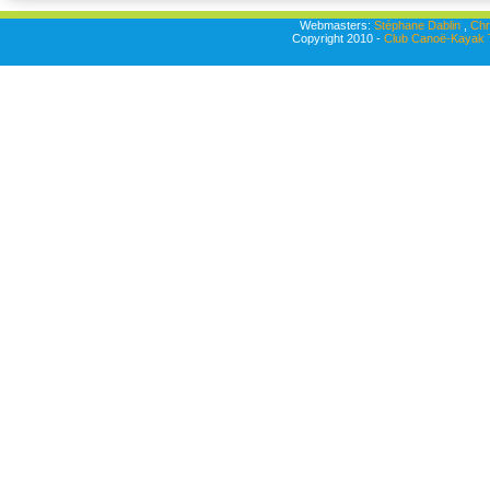
Webmasters:
Stéphane Dablin
,
Chr
Copyright 2010 -
Club Canoë-Kayak T