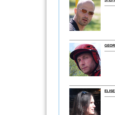
STÉP
GEOR
ELIS