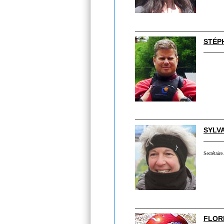
STÉP
SYLVA
Secrétaire.
FLOR