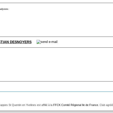
-adjointe.
STIAN DESNOYERS
pes St Quentin en Yvelines est affilié à la
FFCK Comité Régional Ile de France
. Club agré