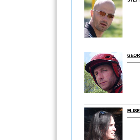
STÉP
GEOR
ELIS