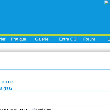
ier
Pratique
Galerie
Entre OO
Forum
L
RECTEUR
S (TES)