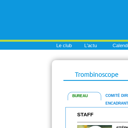
Le club
L'actu
Calendr
Trombinoscope
COMITÉ DI
BUREAU
ENCADRANT
STAFF