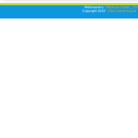
Webmasters:
Stéphane Dablin
,
Chr
Copyright 2010 -
Club Canoë-Kayak T