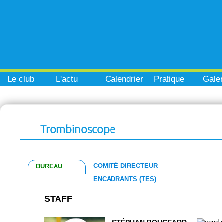
Le club
L'actu
Calendrier
Pratique
Galer
Trombinoscope
COMITÉ DIRECTEUR
BUREAU
ENCADRANTS (TES)
STAFF