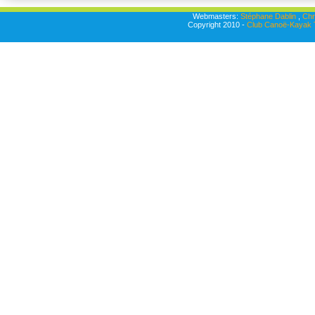
Webmasters:
Stéphane Dablin
,
Chr
Copyright 2010 -
Club Canoë-Kayak T