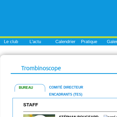
Le club
L'actu
Calendrier
Pratique
Galer
Trombinoscope
COMITÉ DIRECTEUR
BUREAU
ENCADRANTS (TES)
STAFF