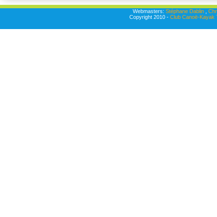
Webmasters:
Stéphane Dablin
,
Chr
Copyright 2010 -
Club Canoë-Kayak T