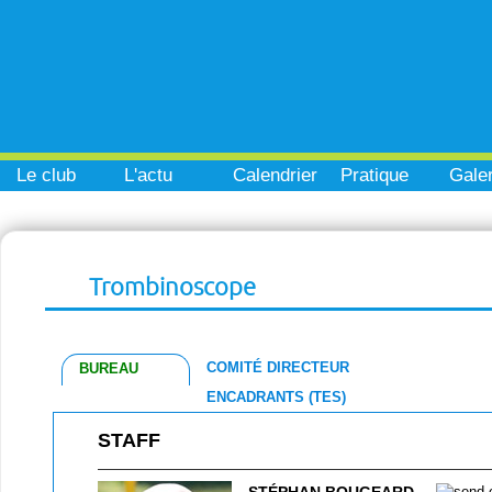
Le club
L'actu
Calendrier
Pratique
Galer
Trombinoscope
COMITÉ DIRECTEUR
BUREAU
ENCADRANTS (TES)
STAFF