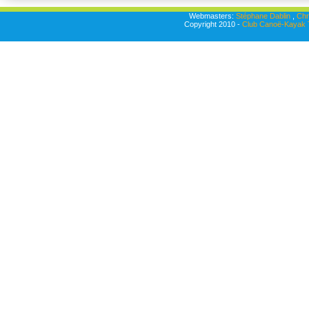
Webmasters:
Stéphane Dablin
,
Chr
Copyright 2010 -
Club Canoë-Kayak T