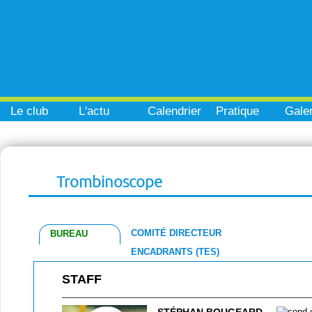
Le club
L'actu
Calendrier
Pratique
Galer
Trombinoscope
COMITÉ DIRECTEUR
BUREAU
ENCADRANTS (TES)
STAFF