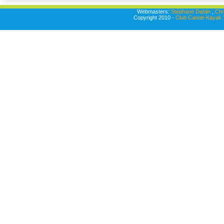
Webmasters:
Stéphane Dablin
,
Chr
Copyright 2010 -
Club Canoë-Kayak T