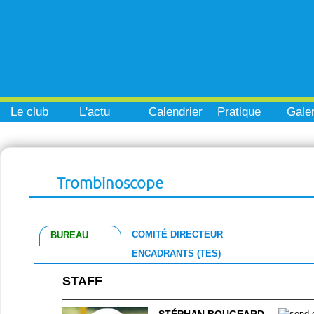
Le club
L'actu
Calendrier
Pratique
Galer
Trombinoscope
COMITÉ DIRECTEUR
BUREAU
ENCADRANTS (TES)
STAFF