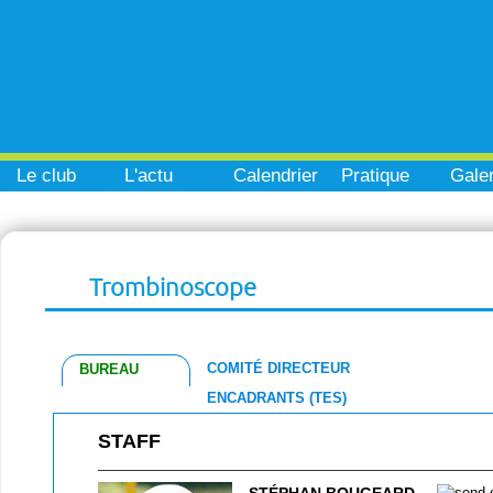
Le club
L'actu
Calendrier
Pratique
Galer
Trombinoscope
COMITÉ DIRECTEUR
BUREAU
ENCADRANTS (TES)
STAFF