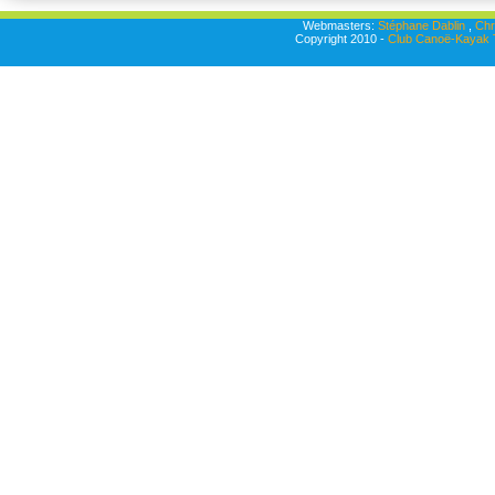
Webmasters:
Stéphane Dablin
,
Chr
Copyright 2010 -
Club Canoë-Kayak T