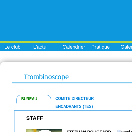
Le club
L'actu
Calendrier
Pratique
Galer
Trombinoscope
COMITÉ DIRECTEUR
BUREAU
ENCADRANTS (TES)
STAFF