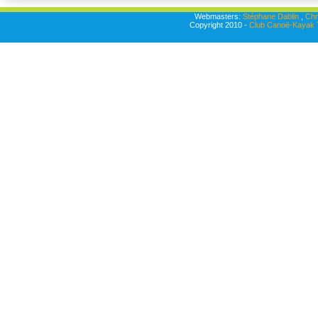
Webmasters:
Stéphane Dablin
,
Chr
Copyright 2010 -
Club Canoë-Kayak T