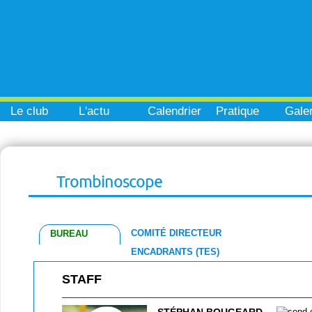
Le club
L'actu
Calendrier
Pratique
Galer
Trombinoscope
COMITÉ DIRECTEUR
BUREAU
ENCADRANTS (TES)
STAFF