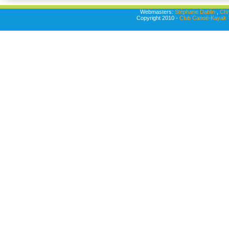
Webmasters:
Stéphane Dablin
,
Chr
Copyright 2010 -
Club Canoë-Kayak T