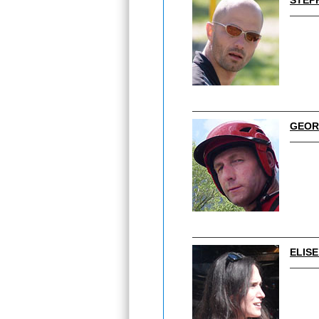
STÉP
GEOR
ELIS