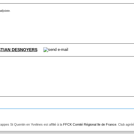
-adjointe.
STIAN DESNOYERS
pes St Quentin en Yvelines est affilié à la
FFCK Comité Régional Ile de France
. Club agré