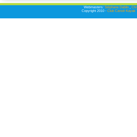
Webmasters:
Stéphane Dablin
,
Chr
Copyright 2010 -
Club Canoë-Kayak T