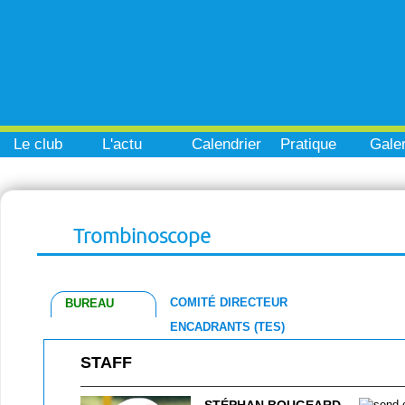
Le club
L'actu
Calendrier
Pratique
Galer
Trombinoscope
COMITÉ DIRECTEUR
BUREAU
ENCADRANTS (TES)
STAFF