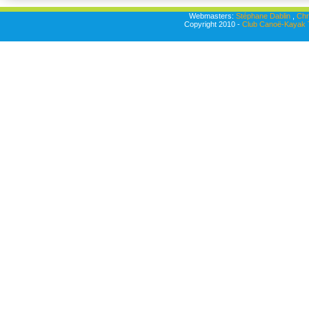
Webmasters:
Stéphane Dablin
,
Chr
Copyright 2010 -
Club Canoë-Kayak T