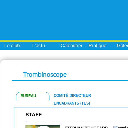
Le club
L'actu
Calendrier
Pratique
Galer
Trombinoscope
COMITÉ DIRECTEUR
BUREAU
ENCADRANTS (TES)
STAFF