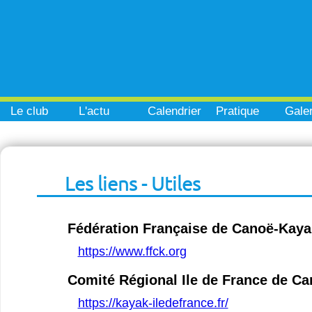
Le club
L'actu
Calendrier
Pratique
Galer
Les liens - Utiles
Fédération Française de Canoë-Kaya
https://www.ffck.org
Comité Régional Ile de France de C
https://kayak-iledefrance.fr/