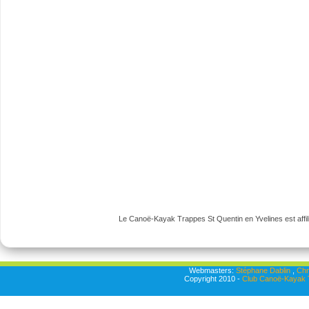
Le Canoë-Kayak Trappes St Quentin en Yvelines est affili
Webmasters:
Stéphane Dablin
,
Chr
Copyright 2010 -
Club Canoë-Kayak T