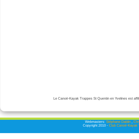
Le Canoë-Kayak Trappes St Quentin en Yvelines est affili
Webmasters:
Stéphane Dablin
,
Chr
Copyright 2010 -
Club Canoë-Kayak T