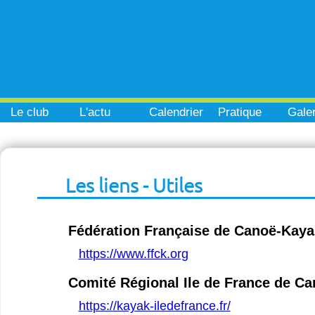
Le club
L'actu
Calendrier
Pratique
Galer
Les liens - Utiles
Fédération Française de Canoë-Kaya
https://www.ffck.org
Comité Régional Ile de France de C
https://kayak-iledefrance.fr/