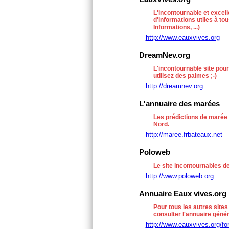
L'incontournable et excell
d'informations utiles à to
Informations, ...)
http://www.eauxvives.org
DreamNev.org
L'incontournable site pour
utilisez des palmes ;-)
http://dreamnev.org
L'annuaire des marées
Les prédictions de marée 
Nord.
http://maree.frbateaux.net
Poloweb
Le site incontournables d
http://www.poloweb.org
Annuaire Eaux vives.org
Pour tous les autres sites
consulter l'annuaire gén
http://www.eauxvives.org/fo