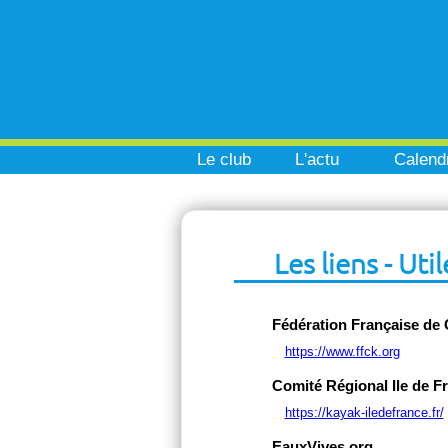
Le club
L'actu
Calendr
Les liens - Util
Fédération Française de
https://www.ffck.org
Comité Régional Ile de F
https://kayak-iledefrance.fr/
EauxVives.org