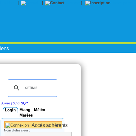
|
|
Contact
|
Inscription
iens
Suivre @CKTSQY
Etang
Météo
Login
Marées
Accès adhérents
Nom d'utilisateur :