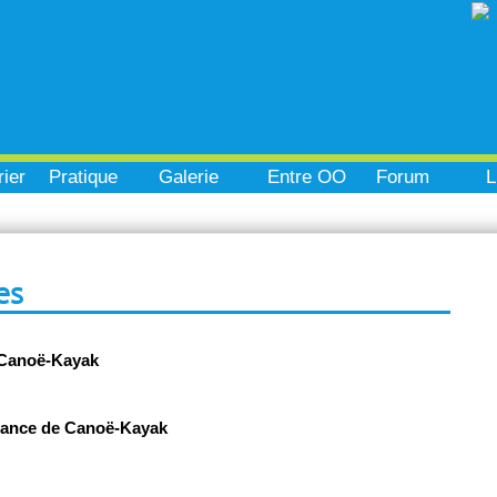
ier
Pratique
Galerie
Entre OO
Forum
L
es
 Canoë-Kayak
rance de Canoë-Kayak