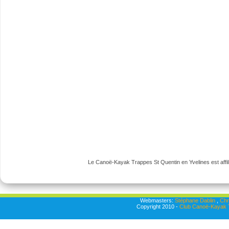
Le Canoë-Kayak Trappes St Quentin en Yvelines est affili
Webmasters:
Stéphane Dablin
,
Chr
Copyright 2010 -
Club Canoë-Kayak T