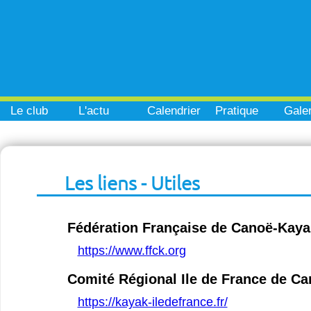
Le club
L'actu
Calendrier
Pratique
Galer
Les liens - Utiles
Fédération Française de Canoë-Kaya
https://www.ffck.org
Comité Régional Ile de France de C
https://kayak-iledefrance.fr/