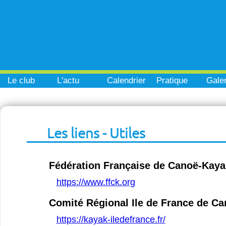
Le club
L'actu
Calendrier
Pratique
Galer
Les liens - Utiles
Fédération Française de Canoë-Kaya
https://www.ffck.org
Comité Régional Ile de France de C
https://kayak-iledefrance.fr/