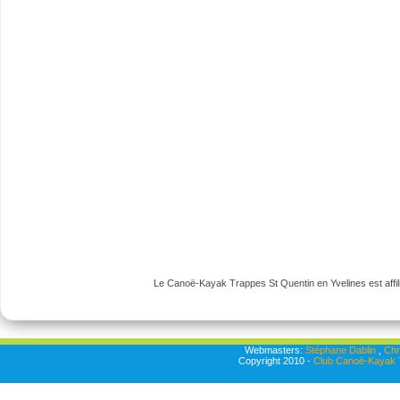
Le Canoë-Kayak Trappes St Quentin en Yvelines est affili
Webmasters:
Stéphane Dablin
,
Chr
Copyright 2010 -
Club Canoë-Kayak T