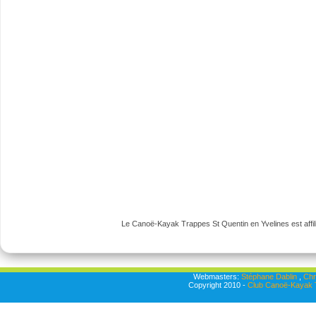
Le Canoë-Kayak Trappes St Quentin en Yvelines est affili
Webmasters:
Stéphane Dablin
,
Chr
Copyright 2010 -
Club Canoë-Kayak T