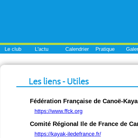
Le club
L'actu
Calendrier
Pratique
Galer
Les liens - Utiles
Fédération Française de Canoë-Kaya
https://www.ffck.org
Comité Régional Ile de France de C
https://kayak-iledefrance.fr/