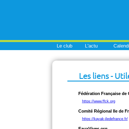
Le club
L'actu
Calendr
Les liens - Util
Fédération Française de
https://www.ffck.org
Comité Régional Ile de F
https://kayak-iledefrance.fr/
EauxVives.org