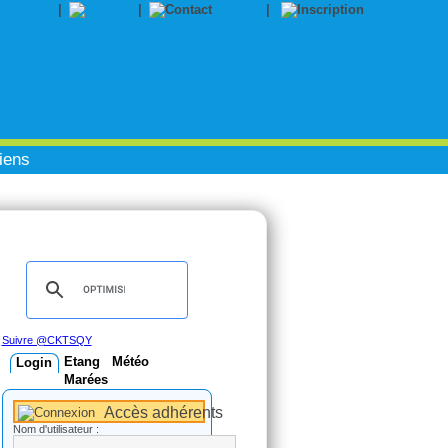
|
|
Contact
|
Inscription
iens
Suivre @CKTSQY
Etang
Météo
Login
Marées
Accès adhérents
Nom d'utilisateur :