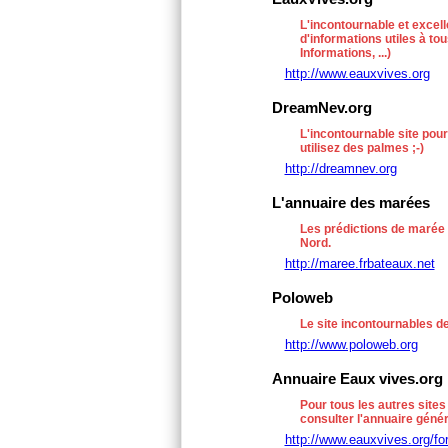
L'incontournable et excell
d'informations utiles à to
Informations, ...)
http://www.eauxvives.org
DreamNev.org
L'incontournable site pour
utilisez des palmes ;-)
http://dreamnev.org
L'annuaire des marées
Les prédictions de marée 
Nord.
http://maree.frbateaux.net
Poloweb
Le site incontournables d
http://www.poloweb.org
Annuaire Eaux vives.org
Pour tous les autres sites
consulter l'annuaire gén
http://www.eauxvives.org/fo