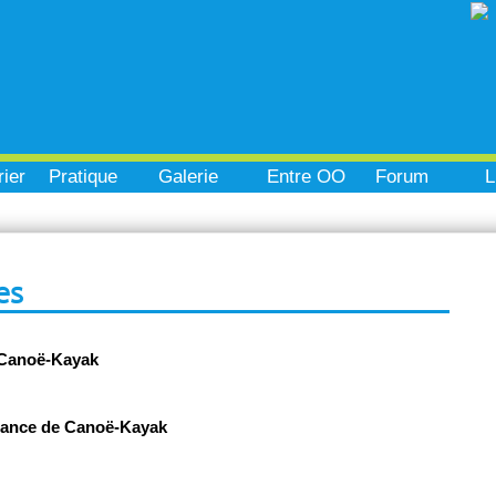
ier
Pratique
Galerie
Entre OO
Forum
L
es
 Canoë-Kayak
rance de Canoë-Kayak