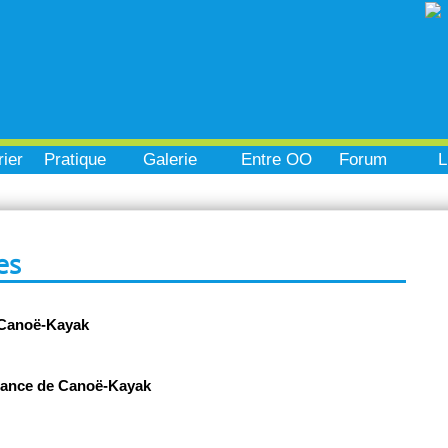
ier
Pratique
Galerie
Entre OO
Forum
L
es
 Canoë-Kayak
rance de Canoë-Kayak