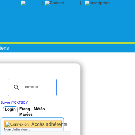
|
|
Contact
|
Inscription
iens
Suivre @CKTSQY
Etang
Météo
Login
Marées
Accès adhérents
Nom d'utilisateur :