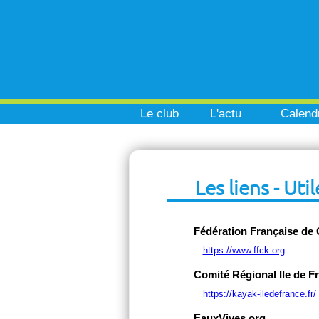
Le club
L'actu
Calendr
Les liens - Util
Fédération Française de
https://www.ffck.org
Comité Régional Ile de F
https://kayak-iledefrance.fr/
EauxVives.org