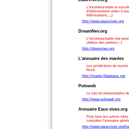
L'incontournable et excell
d'informations utiles à to
Informations, ...)
http://www.eauxvives.org
DreamNev.org
L'incontournable site pour
utilisez des palmes ;-)
http://dreamnev.org
L'annuaire des marées
Les prédictions de marée 
Nord.
http://maree.frbateaux.net
Poloweb
Le site incontournables d
http://www.poloweb.org
Annuaire Eaux vives.org
Pour tous les autres sites
consulter l'annuaire gén
http://www.eauxvives.org/fo