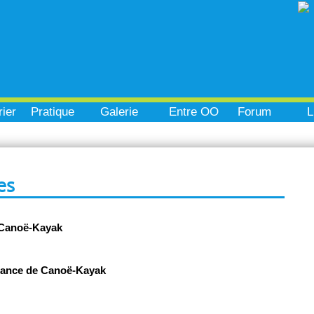
ier
Pratique
Galerie
Entre OO
Forum
L
es
 Canoë-Kayak
rance de Canoë-Kayak