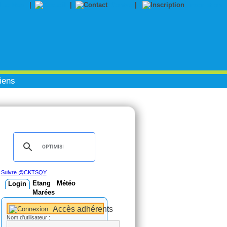
|
|
Contact
|
Inscription
iens
Suivre @CKTSQY
Etang
Météo
Login
Marées
Accès adhérents
Nom d'utilisateur :