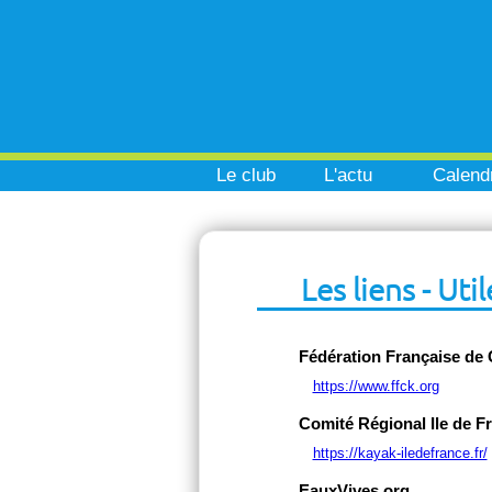
Le club
L'actu
Calendr
Les liens - Util
Fédération Française de
https://www.ffck.org
Comité Régional Ile de F
https://kayak-iledefrance.fr/
EauxVives.org