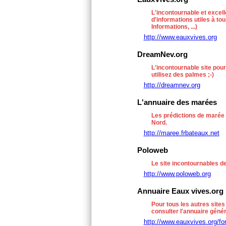
L'incontournable et excell
d'informations utiles à to
Informations, ...)
http://www.eauxvives.org
DreamNev.org
L'incontournable site pour
utilisez des palmes ;-)
http://dreamnev.org
L'annuaire des marées
Les prédictions de marée 
Nord.
http://maree.frbateaux.net
Poloweb
Le site incontournables d
http://www.poloweb.org
Annuaire Eaux vives.org
Pour tous les autres sites
consulter l'annuaire gén
http://www.eauxvives.org/fo