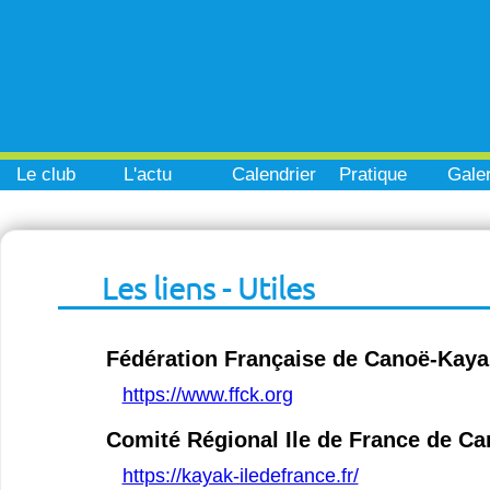
Le club
L'actu
Calendrier
Pratique
Galer
Les liens - Utiles
Fédération Française de Canoë-Kaya
https://www.ffck.org
Comité Régional Ile de France de C
https://kayak-iledefrance.fr/