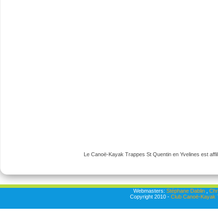
Le Canoë-Kayak Trappes St Quentin en Yvelines est affili
Webmasters:
Stéphane Dablin
,
Chr
Copyright 2010 -
Club Canoë-Kayak T