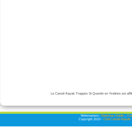
Le Canoë-Kayak Trappes St Quentin en Yvelines est affili
Webmasters:
Stéphane Dablin
,
Chr
Copyright 2010 -
Club Canoë-Kayak T