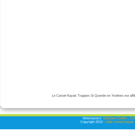
Le Canoë-Kayak Trappes St Quentin en Yvelines est affili
Webmasters:
Stéphane Dablin
,
Chr
Copyright 2010 -
Club Canoë-Kayak T