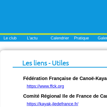
Le club
L'actu
Calendrier
Pratique
Galer
Les liens - Utiles
Fédération Française de Canoë-Kaya
https://www.ffck.org
Comité Régional Ile de France de C
https://kayak-iledefrance.fr/