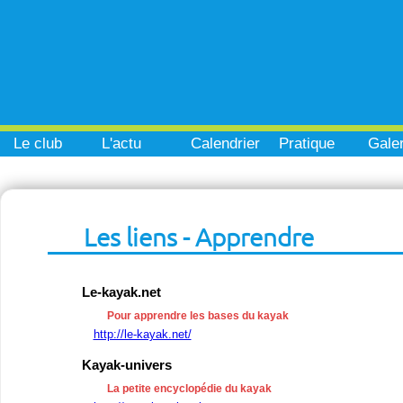
Le club
L'actu
Calendrier
Pratique
Galer
Les liens - Apprendre
Le-kayak.net
Pour apprendre les bases du kayak
http://le-kayak.net/
Kayak-univers
La petite encyclopédie du kayak