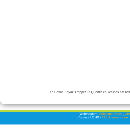
Le Canoë-Kayak Trappes St Quentin en Yvelines est affili
Webmasters:
Stéphane Dablin
,
Chr
Copyright 2010 -
Club Canoë-Kayak T