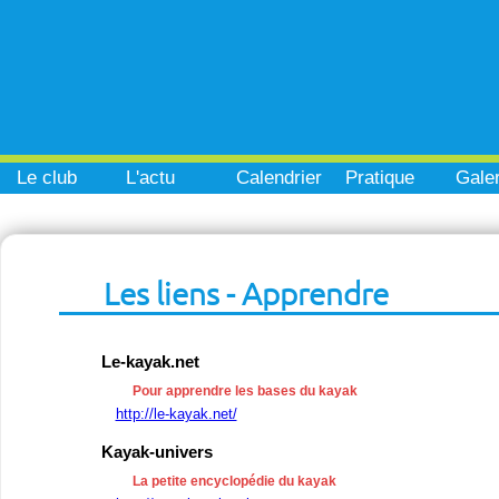
Le club
L'actu
Calendrier
Pratique
Galer
Les liens - Apprendre
Le-kayak.net
Pour apprendre les bases du kayak
http://le-kayak.net/
Kayak-univers
La petite encyclopédie du kayak