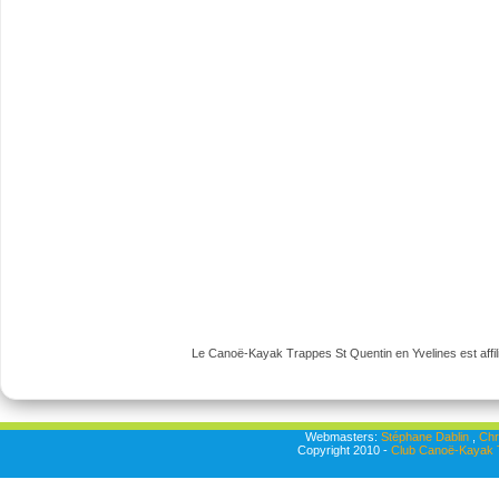
Le Canoë-Kayak Trappes St Quentin en Yvelines est affili
Webmasters:
Stéphane Dablin
,
Chr
Copyright 2010 -
Club Canoë-Kayak T