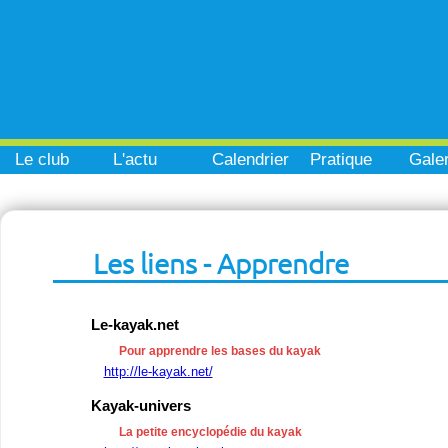
Le club
L'actu
Calendrier
Pratique
Galer
Les liens - Apprendre
Le-kayak.net
Pour apprendre les bases du kayak
http://le-kayak.net/
Kayak-univers
La petite encyclopédie du kayak