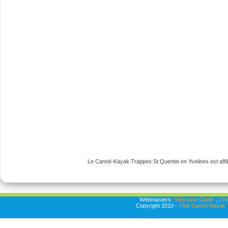
Le Canoë-Kayak Trappes St Quentin en Yvelines est affili
Webmasters:
Stéphane Dablin
,
Chr
Copyright 2010 -
Club Canoë-Kayak T