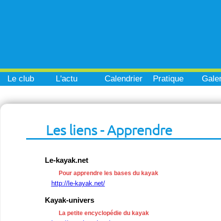
Le club
L'actu
Calendrier
Pratique
Galer
Les liens - Apprendre
Le-kayak.net
Pour apprendre les bases du kayak
http://le-kayak.net/
Kayak-univers
La petite encyclopédie du kayak