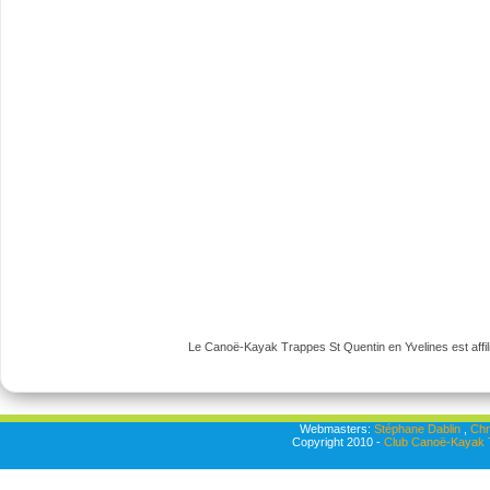
Le Canoë-Kayak Trappes St Quentin en Yvelines est affili
Webmasters:
Stéphane Dablin
,
Chr
Copyright 2010 -
Club Canoë-Kayak T