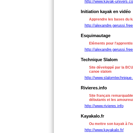
http://www.kayak-univers.c
Initiation kayak en vidéo
Apprendre les bases du k
http://alexandre.gerussi.free.
Esquimautage
Eléments pour l'apprenti
http://alexandre.gerussi.free
Technique Slalom
Site développé par la BCU
canoe slalom
http://www.slalomtechnique.
Rivieres.info
Site français remarquable
débutants et les amoureux
http://www.rivieres.info
Kayakalo.fr
Ou mettre son kayak à l'e
http://www.kayakalo.fr/