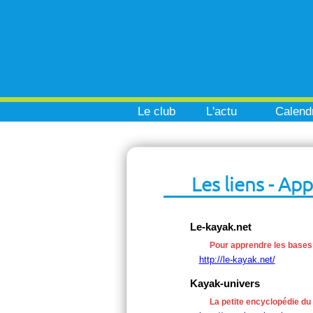
Le club
L'actu
Calendr
Les liens - Ap
Le-kayak.net
Pour apprendre les bases
http://le-kayak.net/
Kayak-univers
La petite encyclopédie du