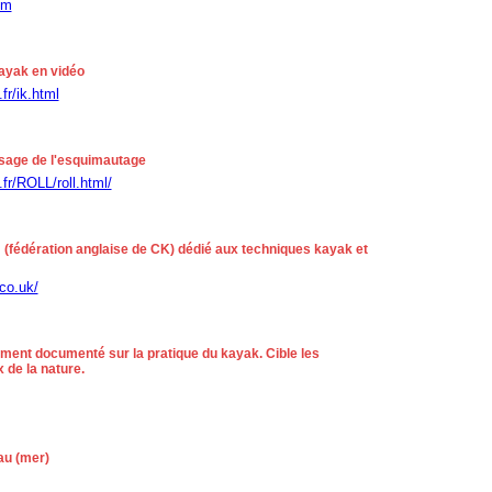
om
ayak en vidéo
fr/ik.html
ssage de l'esquimautage
.fr/ROLL/roll.html/
 (fédération anglaise de CK) dédié aux techniques kayak et
co.uk/
ment documenté sur la pratique du kayak. Cible les
 de la nature.
au (mer)