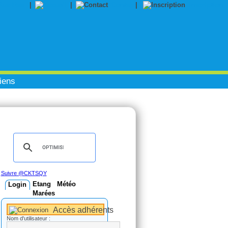
|
|
Contact
|
Inscription
iens
Suivre @CKTSQY
Etang
Météo
Login
Marées
Accès adhérents
Nom d'utilisateur :