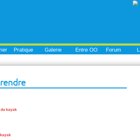
ier
Pratique
Galerie
Entre OO
Forum
L
prendre
 du kayak
 kayak