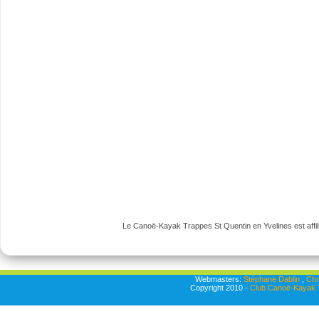
Le Canoë-Kayak Trappes St Quentin en Yvelines est affili
Webmasters:
Stéphane Dablin
,
Chr
Copyright 2010 -
Club Canoë-Kayak T