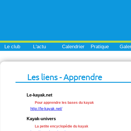
Le club
L'actu
Calendrier
Pratique
Galer
Les liens - Apprendre
Le-kayak.net
Pour apprendre les bases du kayak
http://le-kayak.net/
Kayak-univers
La petite encyclopédie du kayak