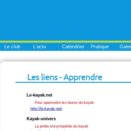
Le club
L'actu
Calendrier
Pratique
Galer
Les liens - Apprendre
Le-kayak.net
Pour apprendre les bases du kayak
http://le-kayak.net/
Kayak-univers
La petite encyclopédie du kayak