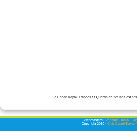
Le Canoë-Kayak Trappes St Quentin en Yvelines est affili
Webmasters:
Stéphane Dablin
,
Chr
Copyright 2010 -
Club Canoë-Kayak T