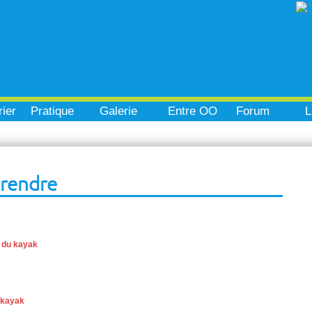
ier
Pratique
Galerie
Entre OO
Forum
L
prendre
 du kayak
 kayak