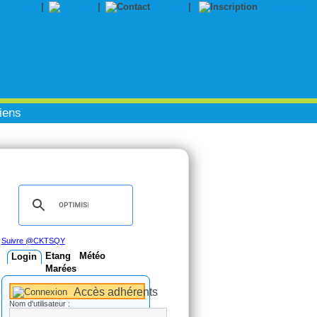
|
|
Contact
|
Inscription
iens
Suivre @CKTSQY
Etang
Météo
Login
Marées
Accès adhérents
Nom d'utilisateur :