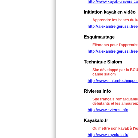
http://www.kayak-univers.c
Initiation kayak en vidéo
Apprendre les bases du k
http://alexandre.gerussi.free.
Esquimautage
Eléments pour l'apprenti
http://alexandre.gerussi.free
Technique Slalom
Site développé par la BCU
canoe slalom
http://www.slalomtechnique.
Rivieres.info
Site français remarquable
débutants et les amoureux
http://www.rivieres.info
Kayakalo.fr
Ou mettre son kayak à l'e
http://www.kayakalo.fr/