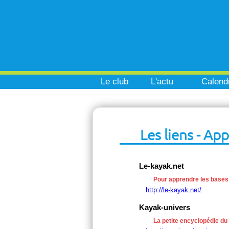
Le club
L'actu
Calendr
Les liens - Ap
Le-kayak.net
Pour apprendre les bases
http://le-kayak.net/
Kayak-univers
La petite encyclopédie du