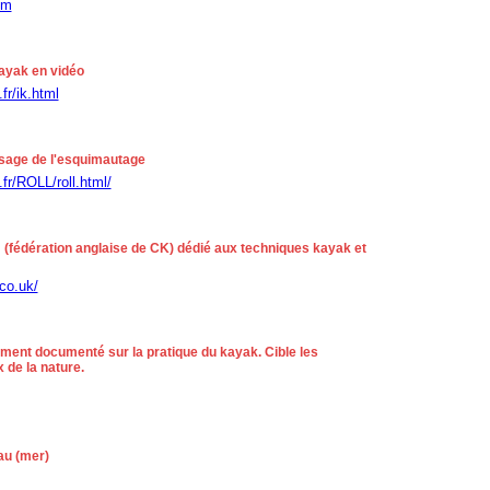
om
ayak en vidéo
fr/ik.html
ssage de l'esquimautage
.fr/ROLL/roll.html/
 (fédération anglaise de CK) dédié aux techniques kayak et
co.uk/
ment documenté sur la pratique du kayak. Cible les
 de la nature.
au (mer)