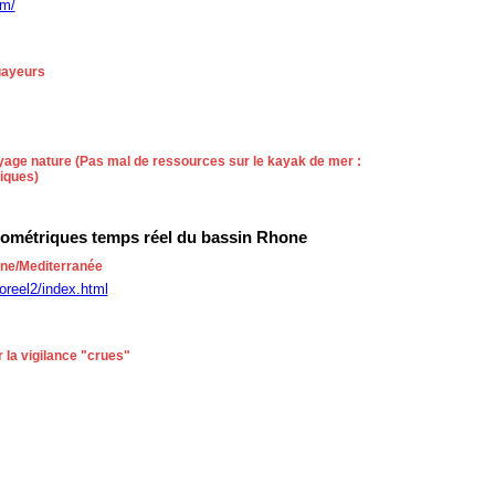
om/
agayeurs
age nature (Pas mal de ressources sur le kayak de mer :
niques)
métriques temps réel du bassin Rhone
one/Mediterranée
oreel2/index.html
r la vigilance "crues"