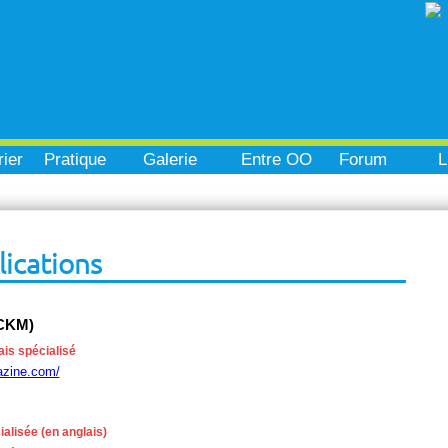
ier
Pratique
Galerie
Entre OO
Forum
L
lications
CKM)
ais spécialisé
azine.com/
alisée (en anglais)