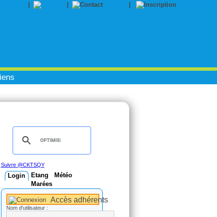
|
|
Contact
|
Inscription
iens
Suivre @CKTSQY
Etang
Météo
Login
Marées
Accès adhérents
Nom d'utilisateur :