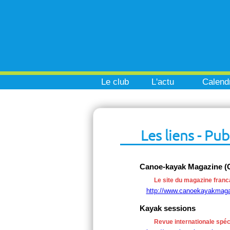
Le club
L'actu
Calendr
Les liens - Pub
Canoe-kayak Magazine (
Le site du magazine franc
http://www.canoekayakmag
Kayak sessions
Revue internationale spéci