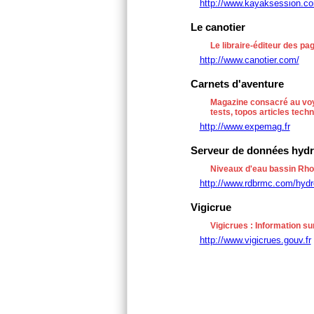
http://www.kayaksession.c
Le canotier
Le libraire-éditeur des p
http://www.canotier.com/
Carnets d'aventure
Magazine consacré au voy
tests, topos articles tech
http://www.expemag.fr
Serveur de données hydro
Niveaux d'eau bassin Rh
http://www.rdbrmc.com/hydr
Vigicrue
Vigicrues : Information su
http://www.vigicrues.gouv.fr