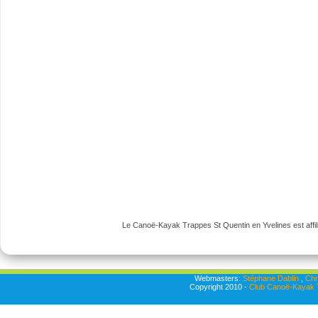
Le Canoë-Kayak Trappes St Quentin en Yvelines est affili
Webmasters:
Stéphane Dablin
,
Chr
Copyright 2010 -
Club Canoë-Kayak T