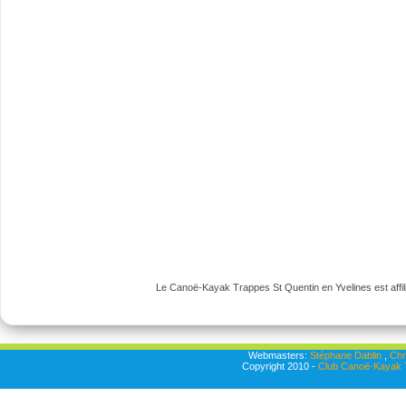
Le Canoë-Kayak Trappes St Quentin en Yvelines est affili
Webmasters:
Stéphane Dablin
,
Chr
Copyright 2010 -
Club Canoë-Kayak T