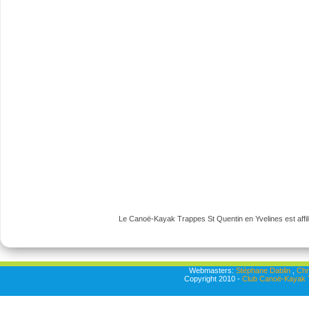
Le Canoë-Kayak Trappes St Quentin en Yvelines est affili
Webmasters:
Stéphane Dablin
,
Chr
Copyright 2010 -
Club Canoë-Kayak T