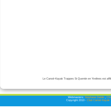
Le Canoë-Kayak Trappes St Quentin en Yvelines est affili
Webmasters:
Stéphane Dablin
,
Chr
Copyright 2010 -
Club Canoë-Kayak T