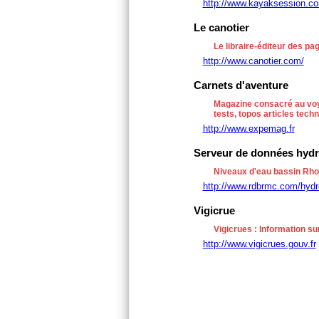
http://www.kayaksession.c
Le canotier
Le libraire-éditeur des p
http://www.canotier.com/
Carnets d'aventure
Magazine consacré au voy
tests, topos articles tech
http://www.expemag.fr
Serveur de données hydro
Niveaux d'eau bassin Rh
http://www.rdbrmc.com/hydr
Vigicrue
Vigicrues : Information su
http://www.vigicrues.gouv.fr