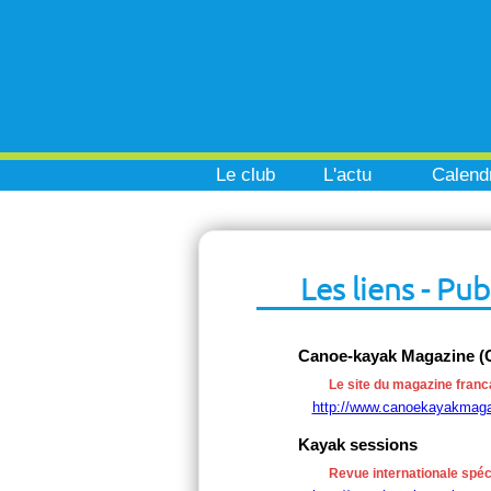
Le club
L'actu
Calendr
Les liens - Pub
Canoe-kayak Magazine (
Le site du magazine franc
http://www.canoekayakmag
Kayak sessions
Revue internationale spéci