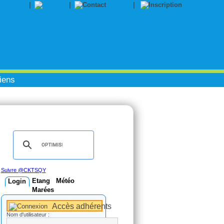
|
|
Contact
|
Inscription
iens
Suivre @CKTSQY
Etang
Météo
Login
Marées
Accès adhérents
Nom d'utilisateur :