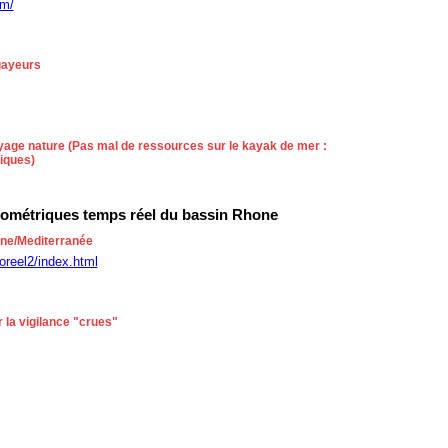
om/
agayeurs
age nature (Pas mal de ressources sur le kayak de mer :
niques)
métriques temps réel du bassin Rhone
one/Mediterranée
oreel2/index.html
r la vigilance "crues"