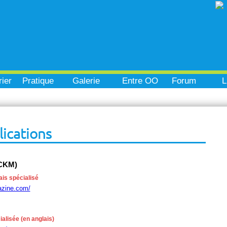
ier
Pratique
Galerie
Entre OO
Forum
L
lications
CKM)
ais spécialisé
azine.com/
alisée (en anglais)