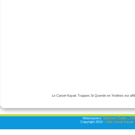
Le Canoë-Kayak Trappes St Quentin en Yvelines est affili
Webmasters:
Stéphane Dablin
,
Chr
Copyright 2010 -
Club Canoë-Kayak T