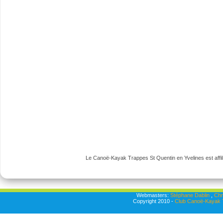
Le Canoë-Kayak Trappes St Quentin en Yvelines est affili
Webmasters:
Stéphane Dablin
,
Chr
Copyright 2010 -
Club Canoë-Kayak T