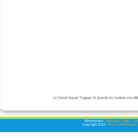
Le Canoë-Kayak Trappes St Quentin en Yvelines est affili
Webmasters:
Stéphane Dablin
,
Chr
Copyright 2010 -
Club Canoë-Kayak T