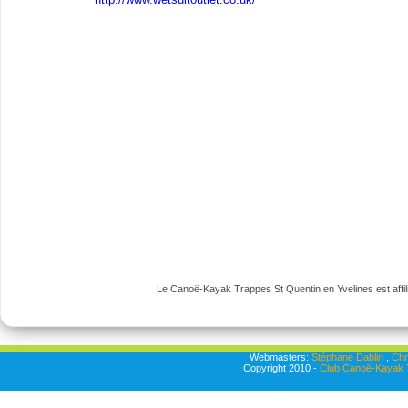
Le Canoë-Kayak Trappes St Quentin en Yvelines est affili
Webmasters:
Stéphane Dablin
,
Chr
Copyright 2010 -
Club Canoë-Kayak T