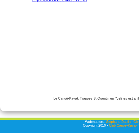
Le Canoë-Kayak Trappes St Quentin en Yvelines est affili
Webmasters:
Stéphane Dablin
,
Chr
Copyright 2010 -
Club Canoë-Kayak T