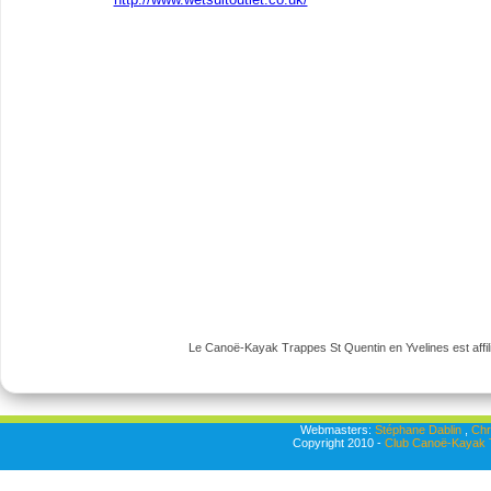
Le Canoë-Kayak Trappes St Quentin en Yvelines est affili
Webmasters:
Stéphane Dablin
,
Chr
Copyright 2010 -
Club Canoë-Kayak T