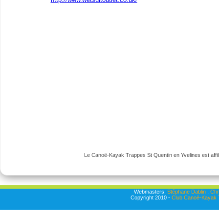
Le Canoë-Kayak Trappes St Quentin en Yvelines est affili
Webmasters:
Stéphane Dablin
,
Chr
Copyright 2010 -
Club Canoë-Kayak T