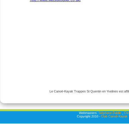
Le Canoë-Kayak Trappes St Quentin en Yvelines est affili
Webmasters:
Stéphane Dablin
,
Chr
Copyright 2010 -
Club Canoë-Kayak T